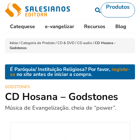
Produtos
Catequese
e-vangelizar
Recursos
Blog
L
Início
/
Categoria de Produto
/
CD & DVD
/
CD audio
/
CD Hosana –
Godstones
É Paróquia/ Instituição Religiosa? Por favor,
registe-
se
no site antes de iniciar a compra.
GODSTONES
CD Hosana – Godstones
Música de Evangelização, cheia de “power”.