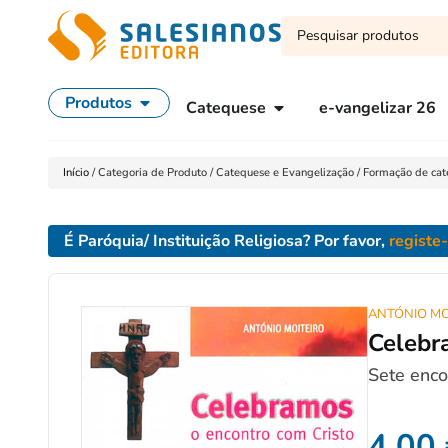
Produtos
Catequese
e-vangelizar 26
Início
/
Categoria de Produto
/
Catequese e Evangelização
/
Formação de cat
É Paróquia/ Instituição Religiosa? Por favor,
registe
ANTÓNIO MO
Celebr
Sete enco
4,00