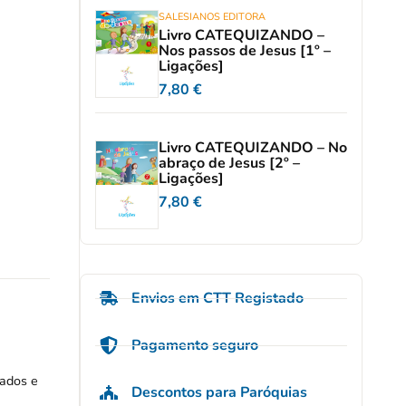
SALESIANOS EDITORA
Livro CATEQUIZANDO –
Nos passos de Jesus [1º –
Ligações]
7,80
€
Livro CATEQUIZANDO – No
abraço de Jesus [2º –
Ligações]
7,80
€
Envios em CTT Registado
Pagamento seguro
dados e
Descontos para Paróquias