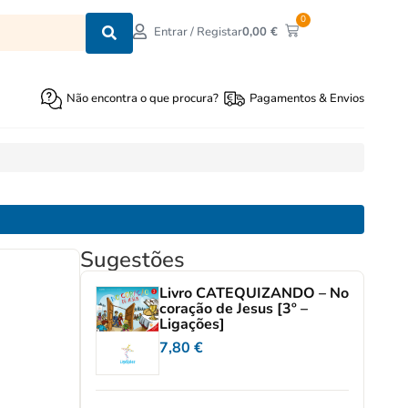
0
0,00
€
Entrar / Registar
Não encontra o que procura?
Pagamentos & Envios
Sugestões
Livro CATEQUIZANDO – No
coração de Jesus [3º –
Ligações]
7,80
€