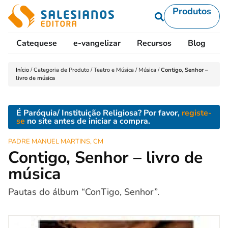
Produtos
Catequese
e-vangelizar
Recursos
Blog
L
Início
/
Categoria de Produto
/
Teatro e Música
/
Música
/
Contigo, Senhor –
livro de música
É Paróquia/ Instituição Religiosa? Por favor,
registe-
se
no site antes de iniciar a compra.
PADRE MANUEL MARTINS, CM
Contigo, Senhor – livro de
música
Pautas do álbum “ConTigo, Senhor”.