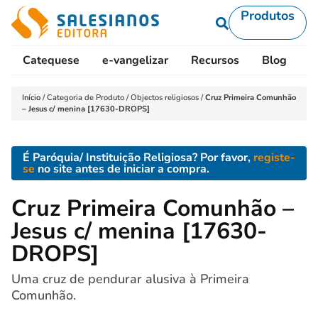
Produtos
Catequese
e-vangelizar
Recursos
Blog
L
Início
/
Categoria de Produto
/
Objectos religiosos
/
Cruz Primeira Comunhão
– Jesus c/ menina [17630-DROPS]
É Paróquia/ Instituição Religiosa? Por favor,
registe-
se
no site antes de iniciar a compra.
Cruz Primeira Comunhão –
Jesus c/ menina [17630-
DROPS]
Uma cruz de pendurar alusiva à Primeira
Comunhão.