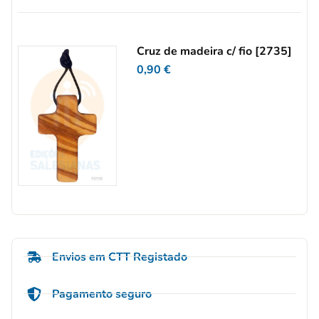
Cruz de madeira c/ fio [2735]
0,90
€
Envios em CTT Registado
Pagamento seguro