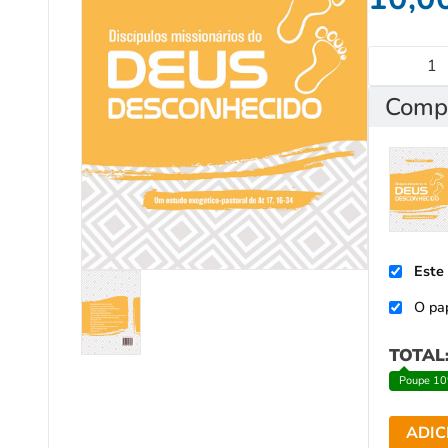
Compr
Este
O pa
TOTAL
Poupe 10
ADIC