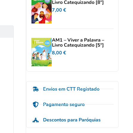
Livro Catequizando [8º]
7,00
€
AM1 – Viver a Palavra –
Livro Catequizando [5º]
8,00
€
Envios em CTT Registado
Pagamento seguro
Descontos para Paróquias