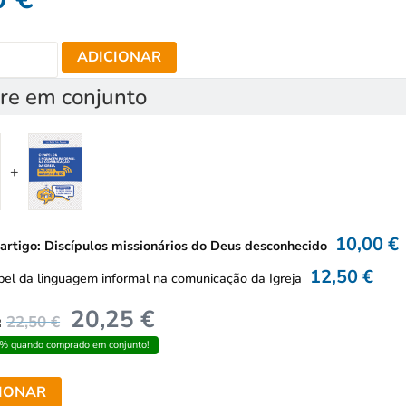
ADICIONAR
e em conjunto
10,00
€
 artigo: Discípulos missionários do Deus desconhecido
12,50
€
pel da linguagem informal na comunicação da Igreja
20,25
€
:
22,50
€
% quando comprado em conjunto!
IONAR