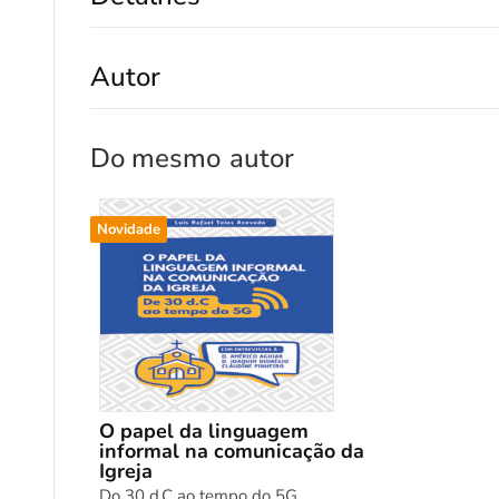
Autor
Do mesmo
autor
Novidade
O papel da linguagem
informal na comunicação da
Igreja
Do 30 d.C ao tempo do 5G.