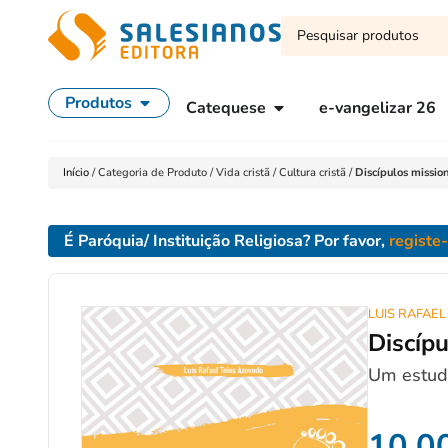
Produtos
Catequese
e-vangelizar 26
Início
/
Categoria de Produto
/
Vida cristã
/
Cultura cristã
/
Discípulos missio
É Paróquia/ Instituição Religiosa? Por favor,
registe
LUIS RAFAE
Discíp
Um estudo
10,0