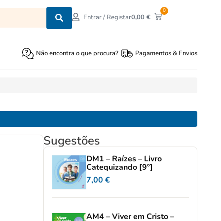
0
0,00
€
Entrar / Registar
Não encontra o que procura?
Pagamentos & Envios
Sugestões
DM1 – Raízes – Livro
Catequizando [9º]
7,00
€
AM4 – Viver em Cristo –