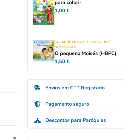
para colorir
1,00
€
SUSANNE BRANDT E KLAUS-UWE
NOMMENSEN
O pequeno Moisés (HBPC)
1,50
€
Envios em CTT Registado
Pagamento seguro
Descontos para Paróquias