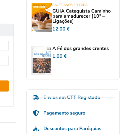
SALESIANOS EDITORA
GUIA Catequista Caminho
para amadurecer [10º –
Ligações]
12,00
€
A Fé dos grandes crentes
1,00
€
Envios em CTT Registado
Pagamento seguro
Descontos para Paróquias