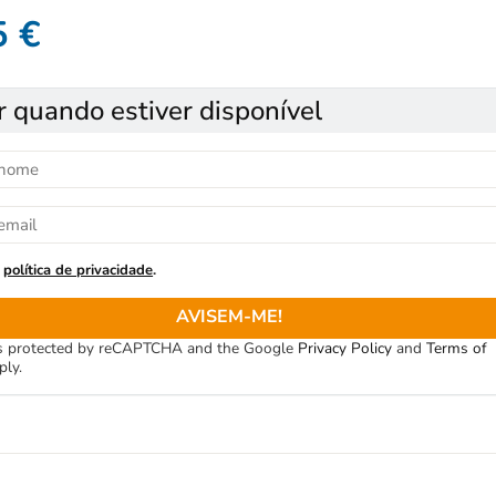
5
€
r quando estiver disponível
política de privacidade
.
AVISEM-ME!
 is protected by reCAPTCHA and the Google
Privacy Policy
and
Terms of
ply.