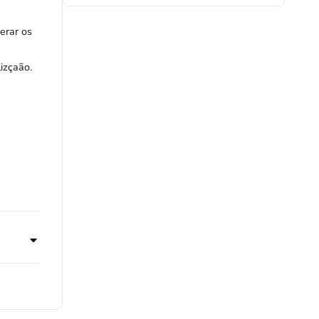
erar os
izçaão.