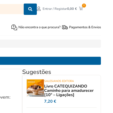
0
0,00
€
Entrar / Registar
Não encontra o que procura?
Pagamentos & Envios
Sugestões
SALESIANOS EDITORA
Livro CATEQUIZANDO
Caminho para amadurecer
[10º – Ligações]
ovem:
7,20
€