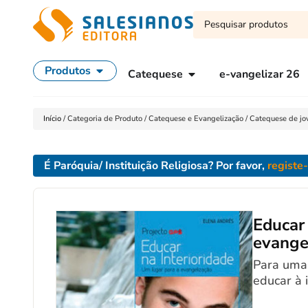
Produtos
Catequese
e-vangelizar 26
Início
/
Categoria de Produto
/
Catequese e Evangelização
/
Catequese de jo
É Paróquia/ Instituição Religiosa? Por favor,
registe
Educar 
evange
Para uma 
educar à 