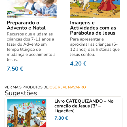
Preparando o
Imagens e
Advento e Natal
Actividades com as
Parábolas de Jesus
Recursos que ajudam as
crianças dos 7-11 anos a
Para apresentar e
fazer do Advento um
aproximar as crianças (6-
tempo litúrgico de
12 anos) das histórias que
mudança e acolhimento a
Jesus contou.
Jesus.
4,20
€
7,50
€
VER MAIS PRODUTOS DE
JOSÉ REAL NAVARRO
Sugestões
Livro CATEQUIZANDO – No
coração de Jesus [3º –
Ligações]
7,80
€