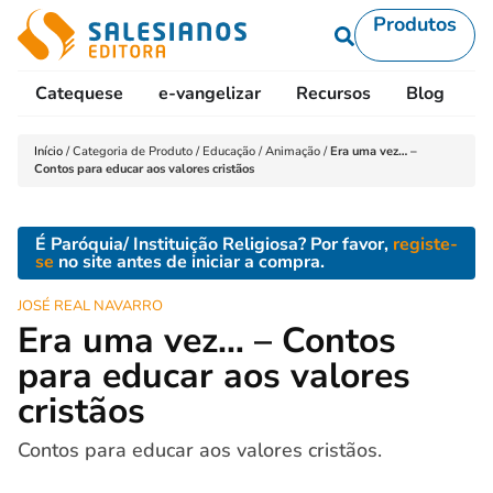
Produtos
Catequese
e-vangelizar
Recursos
Blog
L
Início
/
Categoria de Produto
/
Educação
/
Animação
/
Era uma vez… –
Contos para educar aos valores cristãos
É Paróquia/ Instituição Religiosa? Por favor,
registe-
se
no site antes de iniciar a compra.
JOSÉ REAL NAVARRO
Era uma vez… – Contos
para educar aos valores
cristãos
Contos para educar aos valores cristãos.