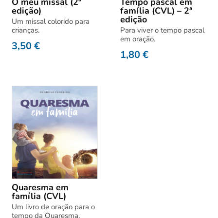
O meu missal (2ª
Tempo pascal em
edição)
família (CVL) – 2ª
edição
Um missal colorido para
crianças.
Para viver o tempo pascal
em oração.
3,50
€
1,80
€
Quaresma em
família (CVL)
Um livro de oração para o
tempo da Quaresma.