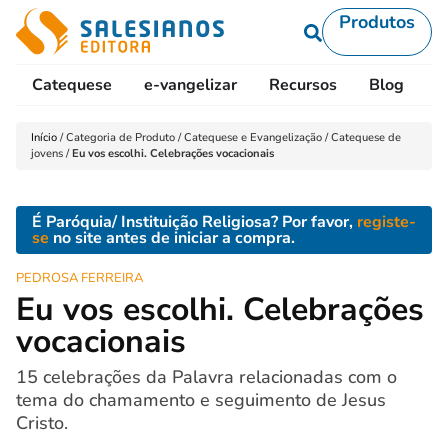
Produtos
Catequese
e-vangelizar
Recursos
Blog
L
Início
/
Categoria de Produto
/
Catequese e Evangelização
/
Catequese de
jovens
/
Eu vos escolhi. Celebrações vocacionais
É Paróquia/ Instituição Religiosa? Por favor,
registe-
se
no site antes de iniciar a compra.
PEDROSA FERREIRA
Eu vos escolhi. Celebrações
vocacionais
15 celebrações da Palavra relacionadas com o
tema do chamamento e seguimento de Jesus
Cristo.