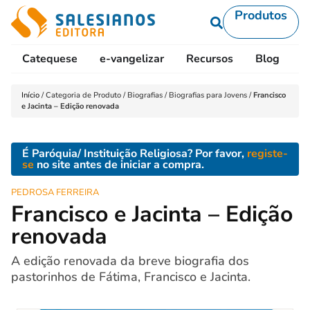
Produtos
Catequese
e-vangelizar
Recursos
Blog
L
Início
/
Categoria de Produto
/
Biografias
/
Biografias para Jovens
/
Francisco
e Jacinta – Edição renovada
É Paróquia/ Instituição Religiosa? Por favor,
registe-
se
no site antes de iniciar a compra.
PEDROSA FERREIRA
Francisco e Jacinta – Edição
renovada
A edição renovada da breve biografia dos
pastorinhos de Fátima, Francisco e Jacinta.