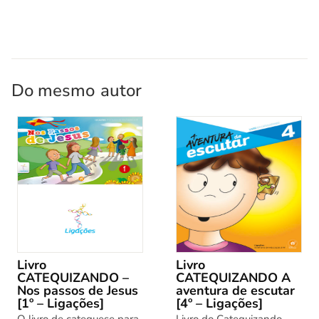
Do mesmo
autor
Livro
Livro
CATEQUIZANDO –
CATEQUIZANDO A
Nos passos de Jesus
aventura de escutar
[1º – Ligações]
[4º – Ligações]
O livro de catequese para
Livro do Catequizando