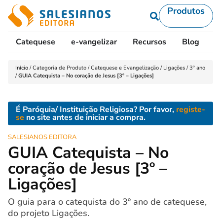
Produtos
Catequese
e-vangelizar
Recursos
Blog
L
Início
/
Categoria de Produto
/
Catequese e Evangelização
/
Ligações
/
3º ano
/
GUIA Catequista – No coração de Jesus [3º – Ligações]
É Paróquia/ Instituição Religiosa? Por favor,
registe-
se
no site antes de iniciar a compra.
SALESIANOS EDITORA
GUIA Catequista – No
coração de Jesus [3º –
Ligações]
O guia para o catequista do 3º ano de catequese,
do projeto Ligações.