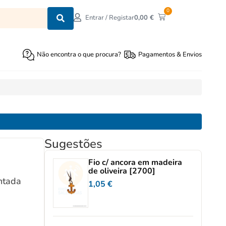
0
0,00
€
Entrar / Registar
Não encontra o que procura?
Pagamentos & Envios
Sugestões
Fio c/ ancora em madeira
de oliveira [2700]
intada
1,05
€