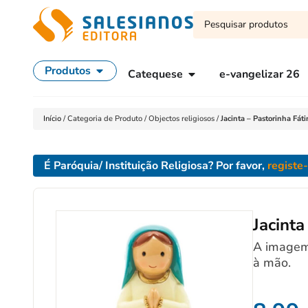
Produtos
Catequese
e-vangelizar 26
Início
/
Categoria de Produto
/
Objectos religiosos
/
Jacinta – Pastorinha F
É Paróquia/ Instituição Religiosa? Por favor,
registe
Jacint
A imagem 
à mão.