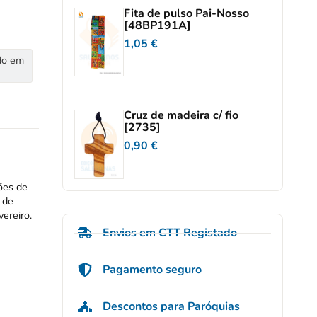
Fita de pulso Pai-Nosso
[48BP191A]
1,05
€
do em
Cruz de madeira c/ fio
[2735]
0,90
€
ões de
 de
ereiro.
Envios em CTT Registado
Pagamento seguro
Descontos para Paróquias