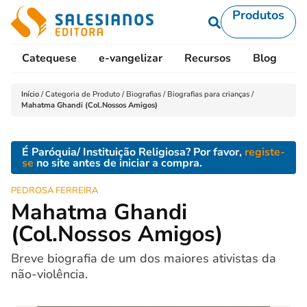
Produtos
Catequese
e-vangelizar
Recursos
Blog
L
Início
/
Categoria de Produto
/
Biografias
/
Biografias para crianças
/
Mahatma Ghandi (Col.Nossos Amigos)
É Paróquia/ Instituição Religiosa? Por favor,
registe-
se
no site antes de iniciar a compra.
PEDROSA FERREIRA
Mahatma Ghandi
(Col.Nossos Amigos)
Breve biografia de um dos maiores ativistas da
não-violência.