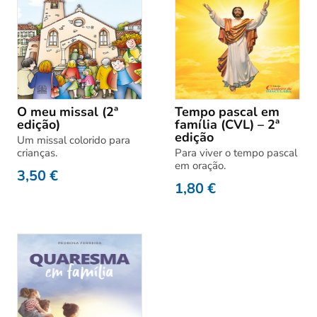
O meu missal (2ª
Tempo pascal em
edição)
família (CVL) – 2ª
edição
Um missal colorido para
crianças.
Para viver o tempo pascal
em oração.
3,50
€
1,80
€