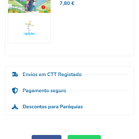
7,80
€
Envios em CTT Registado
Pagamento seguro
Descontos para Paróquias