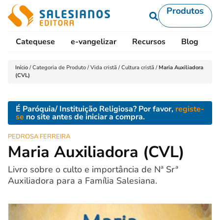
Produtos
Catequese
e-vangelizar
Recursos
Blog
L
Início
/
Categoria de Produto
/
Vida cristã
/
Cultura cristã
/
Maria Auxiliadora
(CVL)
É Paróquia/ Instituição Religiosa? Por favor,
registe-
se
no site antes de iniciar a compra.
PEDROSA FERREIRA
Maria Auxiliadora (CVL)
Livro sobre o culto e importância de Nª Srª
Auxiliadora para a Família Salesiana.