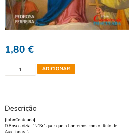
1,80
€
ADICIONAR
Descrição
{tab=Conteúdo}
D.Bosco dizia: “NªSrª quer que a honremos com o título de
Auxiliadora”.