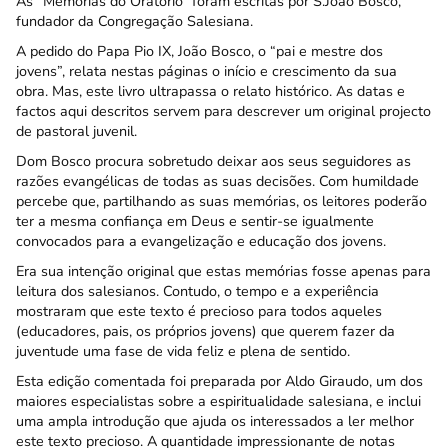
As “Memórias do Oratório” foram escritas por S.João Bosco,
fundador da Congregação Salesiana.
A pedido do Papa Pio IX, João Bosco, o “pai e mestre dos
jovens”, relata nestas páginas o início e crescimento da sua
obra. Mas, este livro ultrapassa o relato histórico. As datas e
factos aqui descritos servem para descrever um original projecto
de pastoral juvenil.
Dom Bosco procura sobretudo deixar aos seus seguidores as
razões evangélicas de todas as suas decisões. Com humildade
percebe que, partilhando as suas memórias, os leitores poderão
ter a mesma confiança em Deus e sentir-se igualmente
convocados para a evangelização e educação dos jovens.
Era sua intenção original que estas memórias fosse apenas para
leitura dos salesianos. Contudo, o tempo e a experiência
mostraram que este texto é precioso para todos aqueles
(educadores, pais, os próprios jovens) que querem fazer da
juventude uma fase de vida feliz e plena de sentido.
Esta edição comentada foi preparada por Aldo Giraudo, um dos
maiores especialistas sobre a espiritualidade salesiana, e inclui
uma ampla introdução que ajuda os interessados a ler melhor
este texto precioso. A quantidade impressionante de notas