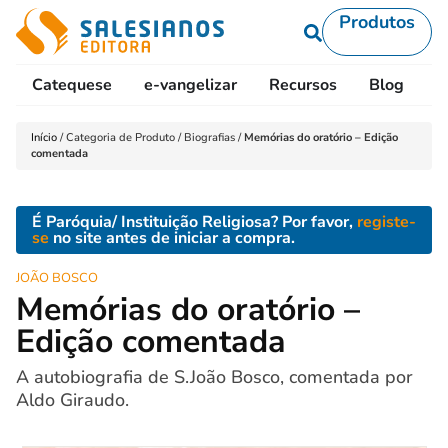
Produtos
Catequese
e-vangelizar
Recursos
Blog
L
Início
/
Categoria de Produto
/
Biografias
/
Memórias do oratório – Edição
comentada
É Paróquia/ Instituição Religiosa? Por favor,
registe-
se
no site antes de iniciar a compra.
JOÃO BOSCO
Memórias do oratório –
Edição comentada
A autobiografia de S.João Bosco, comentada por
Aldo Giraudo.