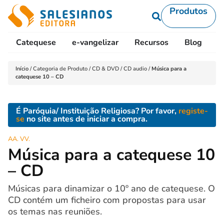
Produtos
Catequese
e-vangelizar
Recursos
Blog
L
Início
/
Categoria de Produto
/
CD & DVD
/
CD audio
/
Música para a
catequese 10 – CD
É Paróquia/ Instituição Religiosa? Por favor,
registe-
se
no site antes de iniciar a compra.
AA. VV.
Música para a catequese 10
– CD
Músicas para dinamizar o 10º ano de catequese. O
CD contém um ficheiro com propostas para usar
os temas nas reuniões.