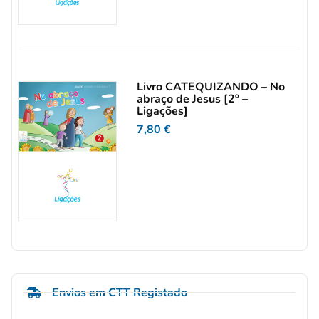
Livro CATEQUIZANDO – No
abraço de Jesus [2º –
Ligações]
7,80
€
Envios em CTT Registado