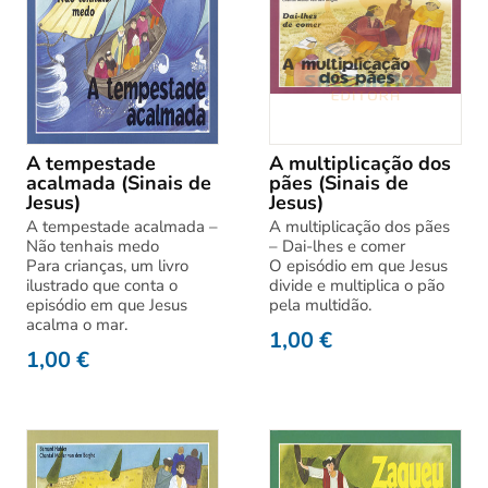
A tempestade
A multiplicação dos
acalmada (Sinais de
pães (Sinais de
Jesus)
Jesus)
A tempestade acalmada –
A multiplicação dos pães
Não tenhais medo
– Dai-lhes e comer
Para crianças, um livro
O episódio em que Jesus
ilustrado que conta o
divide e multiplica o pão
episódio em que Jesus
pela multidão.
acalma o mar.
1,00
€
1,00
€