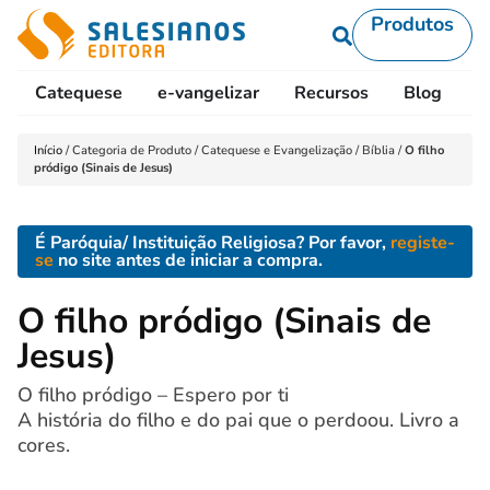
Produtos
Catequese
e-vangelizar
Recursos
Blog
L
Início
/
Categoria de Produto
/
Catequese e Evangelização
/
Bíblia
/
O filho
pródigo (Sinais de Jesus)
É Paróquia/ Instituição Religiosa? Por favor,
registe-
se
no site antes de iniciar a compra.
O filho pródigo (Sinais de
Jesus)
O filho pródigo – Espero por ti
A história do filho e do pai que o perdoou. Livro a
cores.