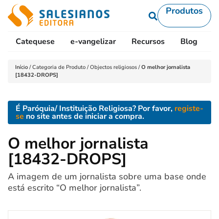
Produtos
Catequese
e-vangelizar
Recursos
Blog
L
Início
/
Categoria de Produto
/
Objectos religiosos
/
O melhor jornalista
[18432-DROPS]
É Paróquia/ Instituição Religiosa? Por favor,
registe-
se
no site antes de iniciar a compra.
O melhor jornalista
[18432-DROPS]
A imagem de um jornalista sobre uma base onde
está escrito “O melhor jornalista”.