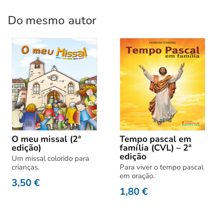
Do mesmo
autor
O meu missal (2ª
Tempo pascal em
edição)
família (CVL) – 2ª
edição
Um missal colorido para
crianças.
Para viver o tempo pascal
em oração.
3,50
€
1,80
€