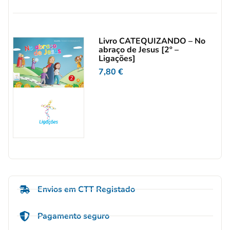
Livro CATEQUIZANDO – No
abraço de Jesus [2º –
Ligações]
7,80
€
Envios em CTT Registado
Pagamento seguro