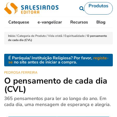
Produtos
Catequese
e-vangelizar
Recursos
Blog
L
Início
/
Categoria de Produto
/
Vida cristã
/
Espiritualidade
/
O pensamento
de cada dia (CVL)
É Paróquia/ Instituição Religiosa? Por favor,
registe-
se
no site antes de iniciar a compra.
PEDROSA FERREIRA
O pensamento de cada dia
(CVL)
365 pensamentos para ler ao longo do ano. Em
cada dia, uma mensagem de esperança e alegria.