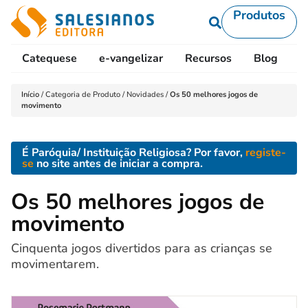
Produtos
Catequese
e-vangelizar
Recursos
Blog
L
Início
/
Categoria de Produto
/
Novidades
/
Os 50 melhores jogos de
movimento
É Paróquia/ Instituição Religiosa? Por favor,
registe-
se
no site antes de iniciar a compra.
Os 50 melhores jogos de
movimento
Cinquenta jogos divertidos para as crianças se
movimentarem.