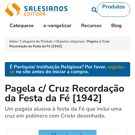
Produtos
Catequese
e-vangelizar
Recursos
Blog
L
Início
/
Categoria de Produto
/
Objectos religiosos
/
Pagela c/ Cruz
Recordação da Festa da Fé [1942]
É Paróquia/ Instituição Religiosa? Por favor,
registe-
se
no site antes de iniciar a compra.
Pagela c/ Cruz Recordação
da Festa da Fé [1942]
Um pagela alusiva à festa da Fé que inclui uma
cruz em polímero com Cristo desenhado.