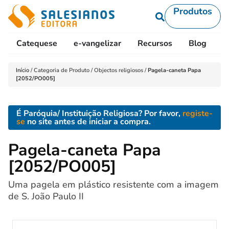
Produtos
Catequese
e-vangelizar
Recursos
Blog
L
Início
/
Categoria de Produto
/
Objectos religiosos
/
Pagela-caneta Papa
[2052/PO005]
É Paróquia/ Instituição Religiosa? Por favor,
registe-
se
no site antes de iniciar a compra.
Pagela-caneta Papa
[2052/PO005]
Uma pagela em plástico resistente com a imagem
de S. João Paulo II