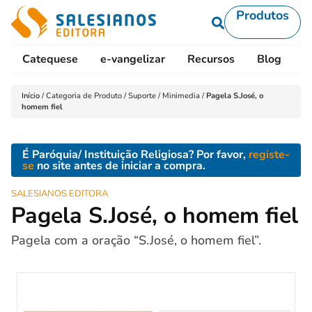
Produtos
Catequese
e-vangelizar
Recursos
Blog
L
Início
/
Categoria de Produto
/
Suporte
/
Minimedia
/
Pagela S.José, o
homem fiel
É Paróquia/ Instituição Religiosa? Por favor,
registe-
se
no site antes de iniciar a compra.
SALESIANOS EDITORA
Pagela S.José, o homem fiel
Pagela com a oração “S.José, o homem fiel”.