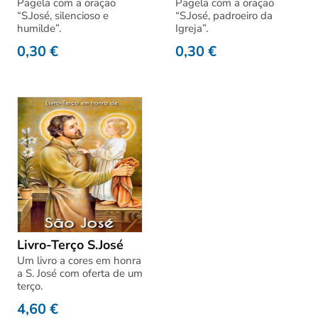
Pagela com a oração
Pagela com a oração
“S.José, silencioso e
“S.José, padroeiro da
humilde”.
Igreja”.
0,30
€
0,30
€
Livro-Terço S.José
Um livro a cores em honra
a S. José com oferta de um
terço.
4,60
€