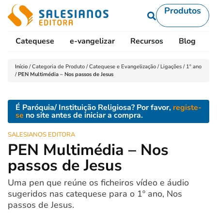
Produtos
Catequese
e-vangelizar
Recursos
Blog
L
Início
/
Categoria de Produto
/
Catequese e Evangelização
/
Ligações
/
1º ano
/
PEN Multimédia – Nos passos de Jesus
É Paróquia/ Instituição Religiosa? Por favor,
registe-
se
no site antes de iniciar a compra.
SALESIANOS EDITORA
PEN Multimédia – Nos
passos de Jesus
Uma pen que reúne os ficheiros vídeo e áudio
sugeridos nas catequese para o 1º ano, Nos
passos de Jesus.