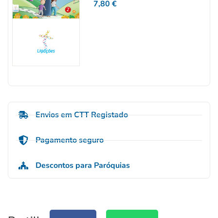
7,80
€
Envios em CTT Registado
Pagamento seguro
Descontos para Paróquias