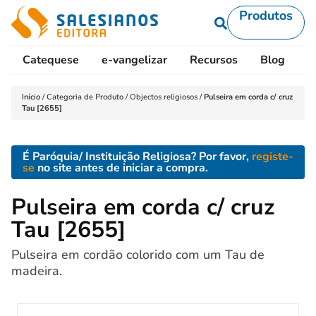
Produtos
Catequese
e-vangelizar
Recursos
Blog
L
Início
/
Categoria de Produto
/
Objectos religiosos
/
Pulseira em corda c/ cruz
Tau [2655]
É Paróquia/ Instituição Religiosa? Por favor,
registe-
se
no site antes de iniciar a compra.
Pulseira em corda c/ cruz
Tau [2655]
Pulseira em cordão colorido com um Tau de
madeira.