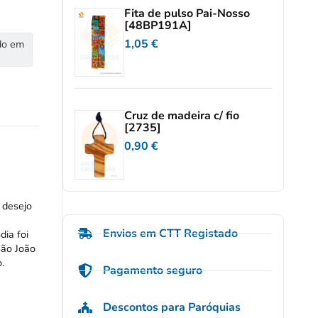
Fita de pulso Pai-Nosso
[48BP191A]
1,05
€
do em
Cruz de madeira c/ fio
[2735]
0,90
€
 desejo
Envios em CTT Registado
dia foi
São João
.
Pagamento seguro
Descontos para Paróquias