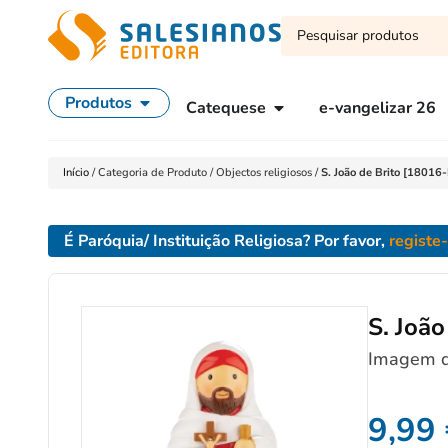
Produtos
Catequese
e-vangelizar 26
Início
/
Categoria de Produto
/
Objectos religiosos
/
S. João de Brito [1801
É Paróquia/ Instituição Religiosa? Por favor,
registe
S. Joã
Imagem de
9,99