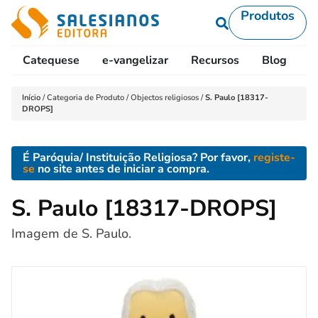
Produtos
Catequese
e-vangelizar
Recursos
Blog
L
Início
/
Categoria de Produto
/
Objectos religiosos
/
S. Paulo [18317-
DROPS]
É Paróquia/ Instituição Religiosa? Por favor,
registe-
se
no site antes de iniciar a compra.
S. Paulo [18317-DROPS]
Imagem de S. Paulo.