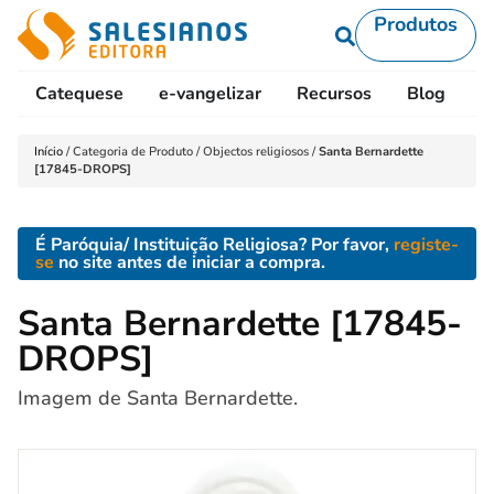
Produtos
Catequese
e-vangelizar
Recursos
Blog
L
Início
/
Categoria de Produto
/
Objectos religiosos
/
Santa Bernardette
[17845-DROPS]
É Paróquia/ Instituição Religiosa? Por favor,
registe-
se
no site antes de iniciar a compra.
Santa Bernardette [17845-
DROPS]
Imagem de Santa Bernardette.