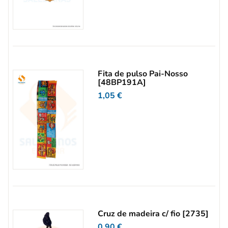
Fita de pulso Pai-Nosso
[48BP191A]
1,05
€
Cruz de madeira c/ fio [2735]
0,90
€