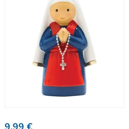
9,99
€