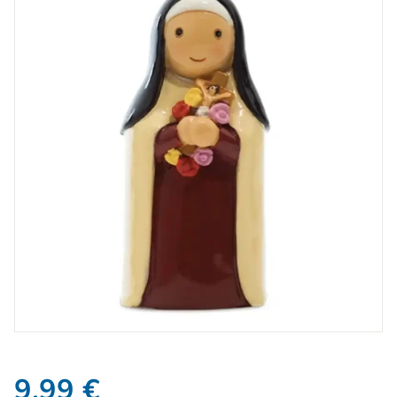
9,99
€