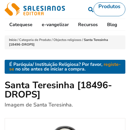
Produtos
Catequese
e-vangelizar
Recursos
Blog
L
Início
/
Categoria de Produto
/
Objectos religiosos
/
Santa Teresinha
[18496-DROPS]
É Paróquia/ Instituição Religiosa? Por favor,
registe-
se
no site antes de iniciar a compra.
Santa Teresinha [18496-
DROPS]
Imagem de Santa Teresinha.