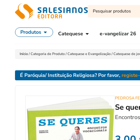
Produtos
Catequese
e-vangelizar 26
Início
/
Categoria de Produto
/
Catequese e Evangelização
/
Catequese de jo
É Paróquia/ Instituição Religiosa? Por favor,
registe
PEDROSA FE
Se que
Encontros
3,00