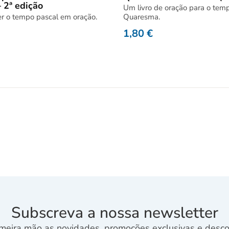
 2ª edição
Um livro de oração para o tem
er o tempo pascal em oração.
Quaresma.
1,80
€
Subscreva a nossa newsletter
meira mão as novidades, promoções exclusivas e descon