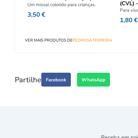
(CVL) –
Um missal colorido para crianças.
Para viv
3,50
€
1,80
€
VER MAIS PRODUTOS DE
PEDROSA FERREIRA
Partilhe
Facebook
WhatsApp
Receba em pri