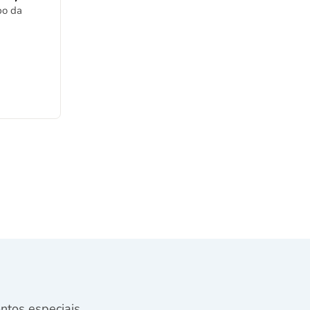
po da
tos especiais.