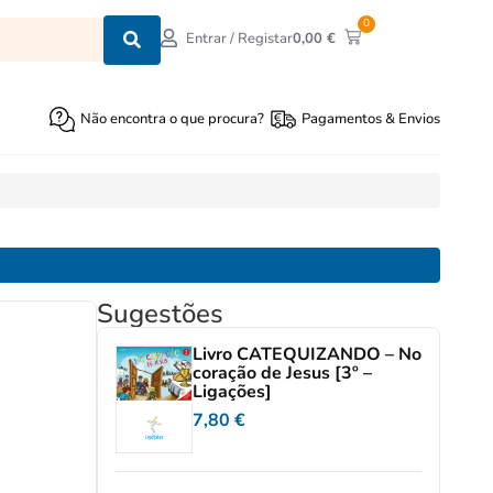
0
0,00
€
Entrar / Registar
Não encontra o que procura?
Pagamentos & Envios
Sugestões
Livro CATEQUIZANDO – No
coração de Jesus [3º –
Ligações]
7,80
€