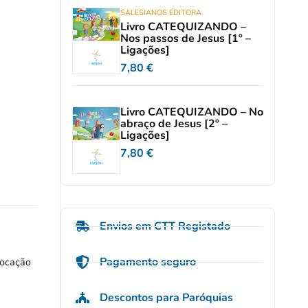
SALESIANOS EDITORA
Livro CATEQUIZANDO –
Nos passos de Jesus [1º –
Ligações]
7,80
€
Livro CATEQUIZANDO – No
abraço de Jesus [2º –
Ligações]
7,80
€
Envios em CTT Registado
Pagamento seguro
vocação
Descontos para Paróquias