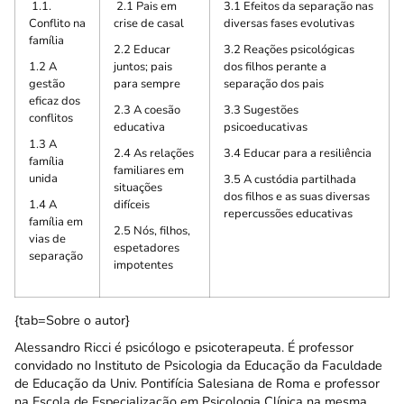
1.1.
2.1 Pais em
3.1 Efeitos da separação nas
Conflito na
crise de casal
diversas fases evolutivas
família
2.2 Educar
3.2 Reações psicológicas
1.2 A
juntos; pais
dos filhos perante a
gestão
para sempre
separação dos pais
eficaz dos
2.3 A coesão
3.3 Sugestões
conflitos
educativa
psicoeducativas
1.3 A
2.4 As relações
3.4 Educar para a resiliência
família
familiares em
unida
3.5 A custódia partilhada
situações
dos filhos e as suas diversas
1.4 A
difíceis
repercussões educativas
família em
2.5 Nós, filhos,
vias de
espetadores
separação
impotentes
{tab=Sobre o autor}
Alessandro Ricci é psicólogo e psicoterapeuta. É professor
convidado no Instituto de Psicologia da Educação da Faculdade
de Educação da Univ. Pontifícia Salesiana de Roma e professor
na Escola de Especialização em Psicologia Clínica na mesma