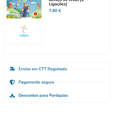
Ligações]
7,80
€
Envios em CTT Registado
Pagamento seguro
Descontos para Paróquias