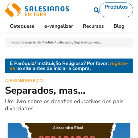
Produtos
Catequese
e-vangelizar
Recursos
Blog
L
Início
/
Categoria de Produto
/
Educação
/
Separados, mas…
É Paróquia/ Instituição Religiosa? Por favor,
registe-
se
no site antes de iniciar a compra.
ALESSANDRO RICCI
Separados, mas…
Um livro sobre os desafios educativos dos pais
divorciados.