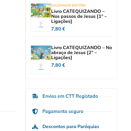
SALESIANOS EDITORA
Livro CATEQUIZANDO –
Nos passos de Jesus [1º –
Ligações]
7,80
€
Livro CATEQUIZANDO – No
abraço de Jesus [2º –
Ligações]
7,80
€
Envios em CTT Registado
Pagamento seguro
Descontos para Paróquias