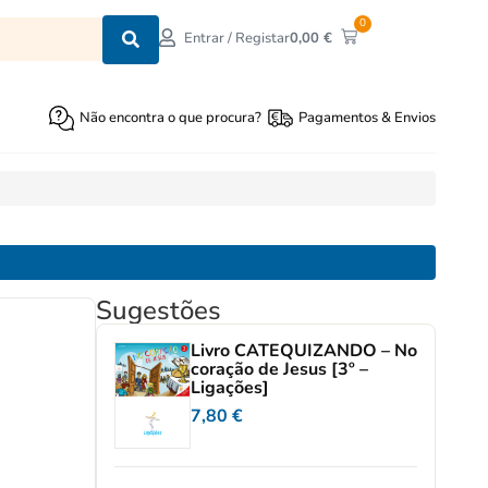
0
0,00
€
Entrar / Registar
Não encontra o que procura?
Pagamentos & Envios
Sugestões
Livro CATEQUIZANDO – No
coração de Jesus [3º –
Ligações]
7,80
€