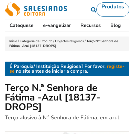
Produtos
Catequese
e-vangelizar
Recursos
Blog
L
Início
/
Categoria de Produto
/
Objectos religiosos
/
Terço N.ª Senhora de
Fátima -Azul [18137-DROPS]
É Paróquia/ Instituição Religiosa? Por favor,
registe-
se
no site antes de iniciar a compra.
Terço N.ª Senhora de
Fátima -Azul [18137-
DROPS]
Terço alusivo à N.ª Senhora de Fátima, em azul.