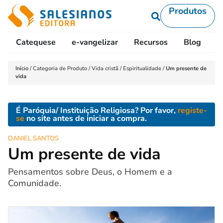
Produtos
Catequese
e-vangelizar
Recursos
Blog
L
Início
/
Categoria de Produto
/
Vida cristã
/
Espiritualidade
/
Um presente de
vida
É Paróquia/ Instituição Religiosa? Por favor,
registe-
se
no site antes de iniciar a compra.
DANIEL SANTOS
Um presente de vida
Pensamentos sobre Deus, o Homem e a
Comunidade.