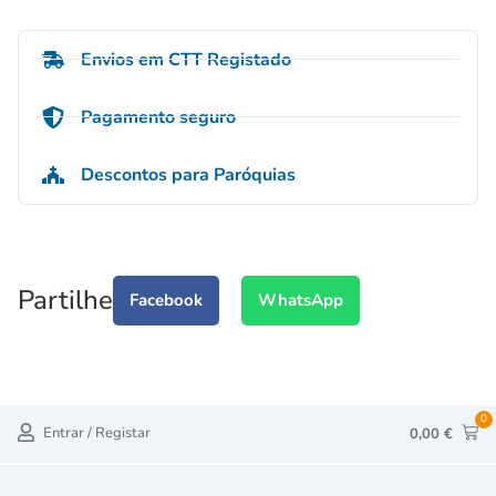
Envios em CTT Registado
Pagamento seguro
Descontos para Paróquias
Partilhe
Facebook
WhatsApp
0
Entrar / Registar
0,00
€