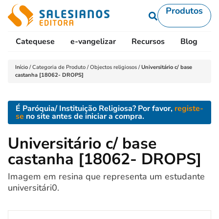
Produtos
Catequese
e-vangelizar
Recursos
Blog
L
Início
/
Categoria de Produto
/
Objectos religiosos
/
Universitário c/ base
castanha [18062- DROPS]
É Paróquia/ Instituição Religiosa? Por favor,
registe-
se
no site antes de iniciar a compra.
Universitário c/ base
castanha [18062- DROPS]
Imagem em resina que representa um estudante
universitári0.