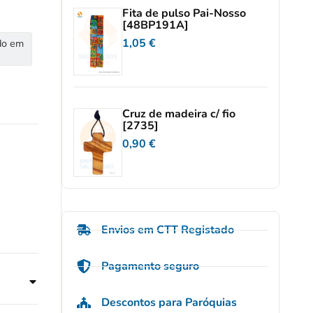
Fita de pulso Pai-Nosso
[48BP191A]
1,05
€
do em
Cruz de madeira c/ fio
[2735]
0,90
€
Envios em CTT Registado
Pagamento seguro
Descontos para Paróquias