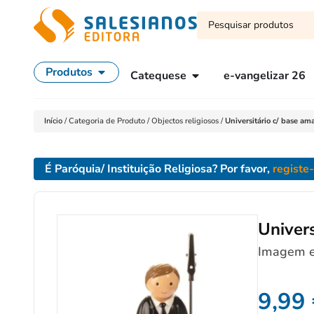
Produtos
Catequese
e-vangelizar 26
Início
/
Categoria de Produto
/
Objectos religiosos
/
Universitário c/ base 
É Paróquia/ Instituição Religiosa? Por favor,
registe
Univer
Imagem em
9,99