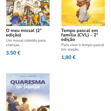
O meu missal (2ª
Tempo pascal em
edição)
família (CVL) – 2ª
edição
Um missal colorido para
crianças.
Para viver o tempo pascal
em oração.
3,50
€
1,80
€