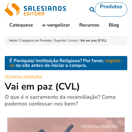
Produtos
Catequese
e-vangelizar
Recursos
Blog
L
Início
/
Categoria de Produto
/
Suporte
/
Livros
/
Vai em paz (CVL)
É Paróquia/ Instituição Religiosa? Por favor,
registe-
se
no site antes de iniciar a compra.
PEDROSA FERREIRA
Vai em paz (CVL)
O que é o sacramento da reconciliação? Como
podemos confessar-nos bem?