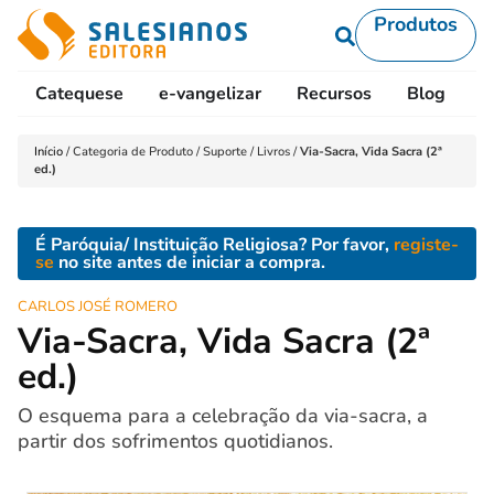
Produtos
Catequese
e-vangelizar
Recursos
Blog
L
Início
/
Categoria de Produto
/
Suporte
/
Livros
/
Via-Sacra, Vida Sacra (2ª
ed.)
É Paróquia/ Instituição Religiosa? Por favor,
registe-
se
no site antes de iniciar a compra.
CARLOS JOSÉ ROMERO
Via-Sacra, Vida Sacra (2ª
ed.)
O esquema para a celebração da via-sacra, a
partir dos sofrimentos quotidianos.