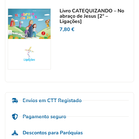
Livro CATEQUIZANDO – No
abraço de Jesus [2º –
Ligações]
7,80
€
Envios em CTT Registado
Pagamento seguro
Descontos para Paróquias