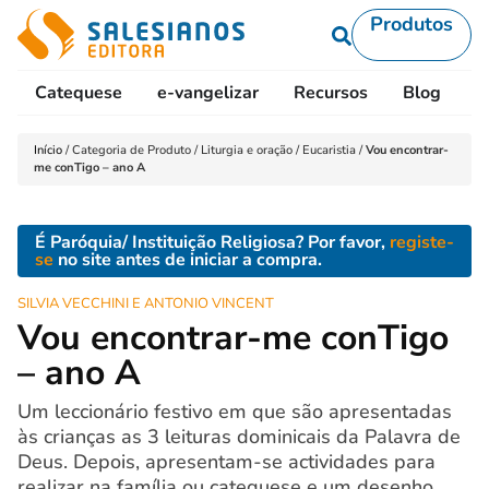
Produtos
Catequese
e-vangelizar
Recursos
Blog
L
Início
/
Categoria de Produto
/
Liturgia e oração
/
Eucaristia
/
Vou encontrar-
me conTigo – ano A
É Paróquia/ Instituição Religiosa? Por favor,
registe-
se
no site antes de iniciar a compra.
SILVIA VECCHINI E ANTONIO VINCENT
Vou encontrar-me conTigo
– ano A
Um leccionário festivo em que são apresentadas
às crianças as 3 leituras dominicais da Palavra de
Deus. Depois, apresentam-se actividades para
realizar na família ou catequese e um desenho