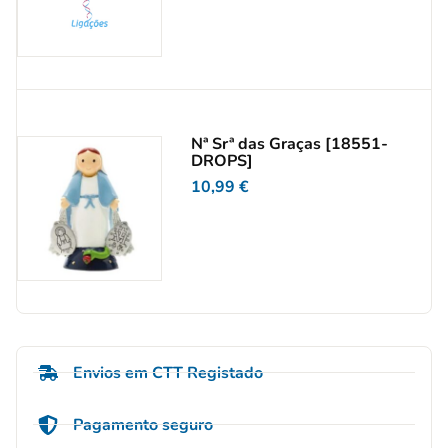
Nª Srª das Graças [18551-
DROPS]
10,99
€
Envios em CTT Registado
Pagamento seguro