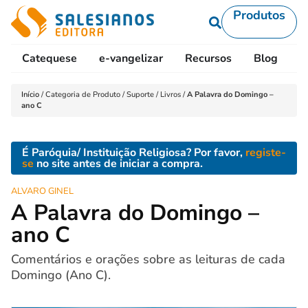
Produtos
Catequese
e-vangelizar
Recursos
Blog
L
Início
/
Categoria de Produto
/
Suporte
/
Livros
/
A Palavra do Domingo –
ano C
É Paróquia/ Instituição Religiosa? Por favor,
registe-
se
no site antes de iniciar a compra.
ALVARO GINEL
A Palavra do Domingo –
ano C
Comentários e orações sobre as leituras de cada
Domingo (Ano C).