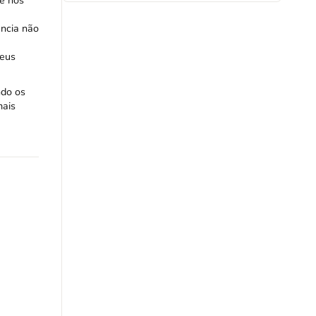
ue nos
ência não
Deus
ndo os
mais