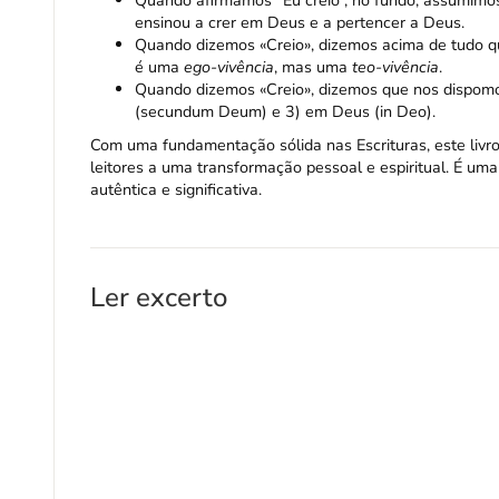
Quando afirmamos “Eu creio”, no fundo, assumimos
ensinou a crer em Deus e a pertencer a Deus.
Quando dizemos «Creio», dizemos acima de tudo que
é uma
ego-vivência
, mas uma
teo-vivência
.
Quando dizemos «Creio», dizemos que nos dispomo
(secundum Deum) e 3) em Deus (in Deo).
Com uma fundamentação sólida nas Escrituras, este livro
leitores a uma transformação pessoal e espiritual. É uma
autêntica e significativa.
Ler excerto