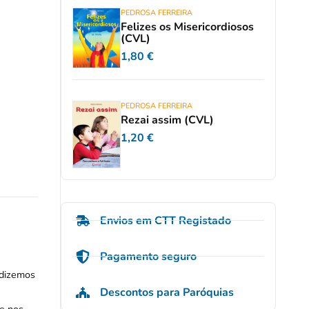
PEDROSA FERREIRA
Felizes os Misericordiosos
(CVL)
1,80
€
PEDROSA FERREIRA
Rezai assim (CVL)
1,20
€
Envios em CTT Registado
Pagamento seguro
 dizemos
Descontos para Paróquias