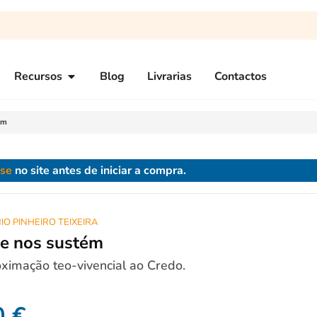
Recursos
Blog
Livrarias
Contactos
ém
-se
no site antes de iniciar a compra.
IO PINHEIRO TEIXEIRA
ue nos sustém
imação teo-vivencial ao Credo.
0
€