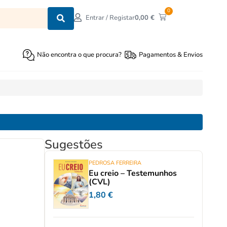
0
0,00
€
Entrar / Registar
Não encontra o que procura?
Pagamentos & Envios
Sugestões
PEDROSA FERREIRA
Eu creio – Testemunhos
(CVL)
1,80
€