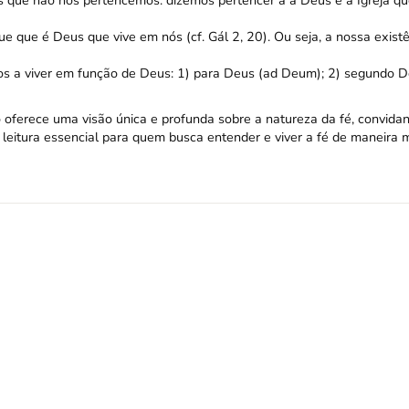
 que não nos pertencemos: dizemos pertencer a a Deus e à Igreja q
 que é Deus que vive em nós (cf. Gál 2, 20). Ou seja, a nossa exist
s a viver em função de Deus: 1) para Deus (ad Deum); 2) segundo 
 oferece uma visão única e profunda sobre a natureza da fé, convida
 leitura essencial para quem busca entender e viver a fé de maneira 