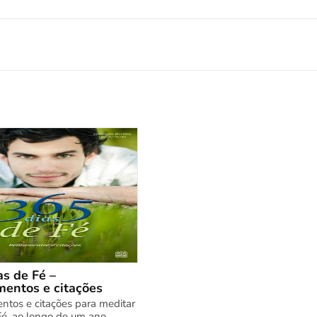
as de Fé –
entos e citações
tos e citações para meditar
Fé, ao longo de um ano.