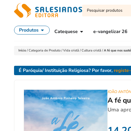
Produtos
Catequese
e-vangelizar 26
Início
/
Categoria de Produto
/
Vida cristã
/
Cultura cristã
/
A fé que nos sust
É Paróquia/ Instituição Religiosa? Por favor,
registe
JOÃO ANTÓN
A fé q
Uma aprox
14,2