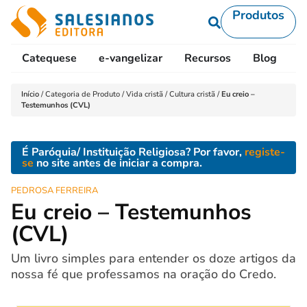
Produtos
Catequese
e-vangelizar
Recursos
Blog
L
Início
/
Categoria de Produto
/
Vida cristã
/
Cultura cristã
/
Eu creio –
Testemunhos (CVL)
É Paróquia/ Instituição Religiosa? Por favor,
registe-
se
no site antes de iniciar a compra.
PEDROSA FERREIRA
Eu creio – Testemunhos
(CVL)
Um livro simples para entender os doze artigos da
nossa fé que professamos na oração do Credo.