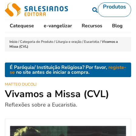
Produtos
Catequese
e-vangelizar
Recursos
Blog
L
Início
/
Categoria de Produto
/
Liturgia e oração
/
Eucaristia
/
Vivamos a
Missa (CVL)
É Paróquia/ Instituição Religiosa? Por favor,
registe-
se
no site antes de iniciar a compra.
MATTEO DUCOLI
Vivamos a Missa (CVL)
Reflexões sobre a Eucaristia.