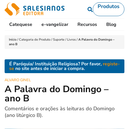
Produtos
Catequese
e-vangelizar
Recursos
Blog
L
Início
/
Categoria de Produto
/
Suporte
/
Livros
/
A Palavra do Domingo –
ano B
É Paróquia/ Instituição Religiosa? Por favor,
registe-
se
no site antes de iniciar a compra.
ALVARO GINEL
A Palavra do Domingo –
ano B
Comentários e orações às leituras do Domingo
(ano litúrgico B).