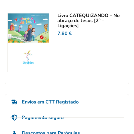
Livro CATEQUIZANDO – No
abraço de Jesus [2º –
Ligações]
7,80
€
Envios em CTT Registado
Pagamento seguro
Descontos para Paróquias