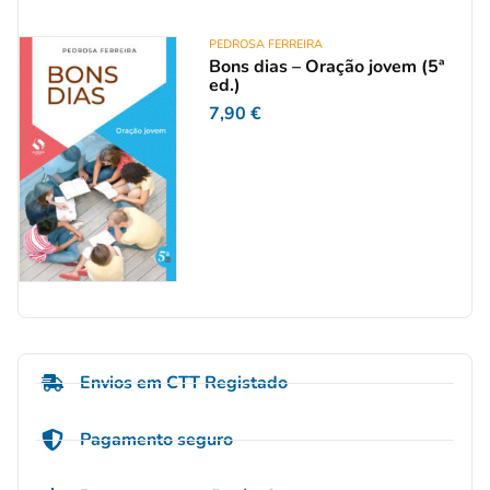
PEDROSA FERREIRA
Bons dias – Oração jovem (5ª
ed.)
7,90
€
Envios em CTT Registado
Pagamento seguro