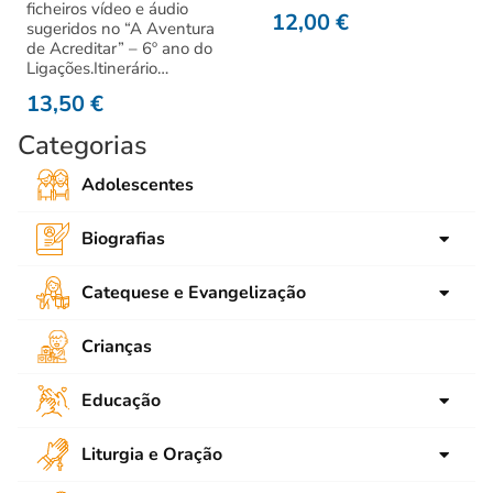
ficheiros vídeo e áudio
12,00
€
sugeridos no “A Aventura
de Acreditar” – 6º ano do
Ligações.Itinerário…
13,50
€
Categorias
Adolescentes
Biografias
para crianças
Catequese e Evangelização
para Jovens
Ligações
Crianças
Adultos
SNEC
Educação
Emaús
Animação
Bíblia
Liturgia e Oração
Contos e Narrações
Catequese de Adolescentes