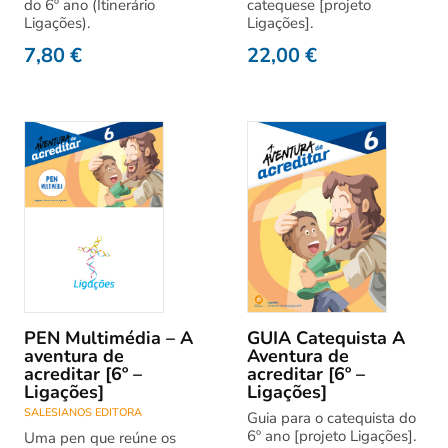
do 6º ano (Itinerário
catequese [projeto
Ligações).
Ligações].
7,80
€
22,00
€
PEN Multimédia – A
GUIA Catequista A
aventura de
Aventura de
acreditar [6º –
acreditar [6º –
Ligações]
Ligações]
SALESIANOS EDITORA
Guia para o catequista do
6º ano [projeto Ligações].
Uma pen que reúne os