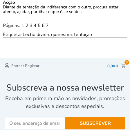
Acção
Diante da tentação da indiferença com o outro, procura estar
atento, ajudar, partilhar o que és e sentes.
Páginas:
1
2
3
4
5
6
7
Etiquetas
Lectio divina
,
quaresma
,
tentação
0
Entrar / Registar
0,00
€
Subscreva a nossa newsletter
Receba em primeira mão as novidades, promoções
exclusivas e descontos especiais.