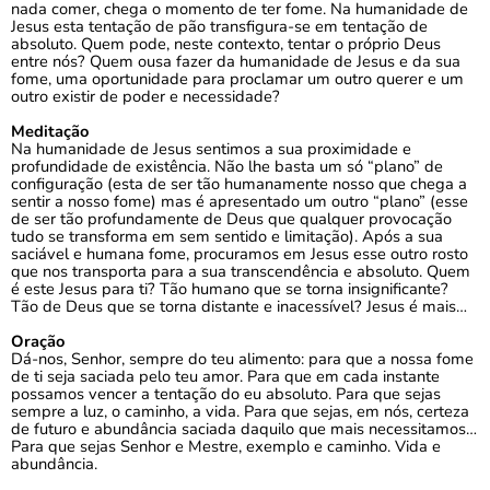
nada comer, chega o momento de ter fome. Na humanidade de
Jesus esta tentação de pão transfigura-se em tentação de
absoluto. Quem pode, neste contexto, tentar o próprio Deus
entre nós? Quem ousa fazer da humanidade de Jesus e da sua
fome, uma oportunidade para proclamar um outro querer e um
outro existir de poder e necessidade?
Meditação
Na humanidade de Jesus sentimos a sua proximidade e
profundidade de existência. Não lhe basta um só “plano” de
configuração (esta de ser tão humanamente nosso que chega a
sentir a nosso fome) mas é apresentado um outro “plano” (esse
de ser tão profundamente de Deus que qualquer provocação
tudo se transforma em sem sentido e limitação). Após a sua
saciável e humana fome, procuramos em Jesus esse outro rosto
que nos transporta para a sua transcendência e absoluto. Quem
é este Jesus para ti? Tão humano que se torna insignificante?
Tão de Deus que se torna distante e inacessível? Jesus é mais…
Oração
Dá-nos, Senhor, sempre do teu alimento: para que a nossa fome
de ti seja saciada pelo teu amor. Para que em cada instante
possamos vencer a tentação do eu absoluto. Para que sejas
sempre a luz, o caminho, a vida. Para que sejas, em nós, certeza
de futuro e abundância saciada daquilo que mais necessitamos…
Para que sejas Senhor e Mestre, exemplo e caminho. Vida e
abundância.