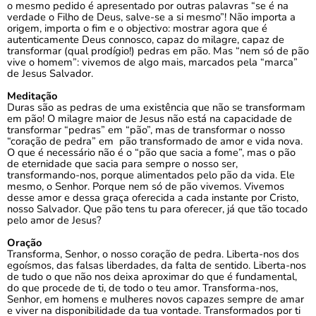
o mesmo pedido é apresentado por outras palavras “se é na
verdade o Filho de Deus, salve-se a si mesmo”! Não importa a
origem, importa o fim e o objectivo: mostrar agora que é
autenticamente Deus connosco, capaz do milagre, capaz de
transformar (qual prodígio!) pedras em pão. Mas “nem só de pão
vive o homem”: vivemos de algo mais, marcados pela “marca”
de Jesus Salvador.
Meditação
Duras são as pedras de uma existência que não se transformam
em pão! O milagre maior de Jesus não está na capacidade de
transformar “pedras” em “pão”, mas de transformar o nosso
“coração de pedra” em pão transformado de amor e vida nova.
O que é necessário não é o “pão que sacia a fome”, mas o pão
de eternidade que sacia para sempre o nosso ser,
transformando-nos, porque alimentados pelo pão da vida. Ele
mesmo, o Senhor. Porque nem só de pão vivemos. Vivemos
desse amor e dessa graça oferecida a cada instante por Cristo,
nosso Salvador. Que pão tens tu para oferecer, já que tão tocado
pelo amor de Jesus?
Oração
Transforma, Senhor, o nosso coração de pedra. Liberta-nos dos
egoísmos, das falsas liberdades, da falta de sentido. Liberta-nos
de tudo o que não nos deixa aproximar do que é fundamental,
do que procede de ti, de todo o teu amor. Transforma-nos,
Senhor, em homens e mulheres novos capazes sempre de amar
e viver na disponibilidade da tua vontade. Transformados por ti