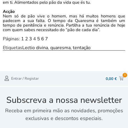
em ti. Alimentados pelo pão da vida que és tu.
Acção
Nem só de pão vive o homem, mas há muitos homens que
padecem a sua falta. O tempo da Quaresma é também um
tempo de penitência e renúncia. Partilha a tua renúncia de hoje
com quem sabes necessitado do “pão de cada dia”.
Páginas:
1
2
3
4
5
6
7
Etiquetas
Lectio divina
,
quaresma
,
tentação
0
Entrar / Registar
0,00
€
Subscreva a nossa newsletter
Receba em primeira mão as novidades, promoções
exclusivas e descontos especiais.