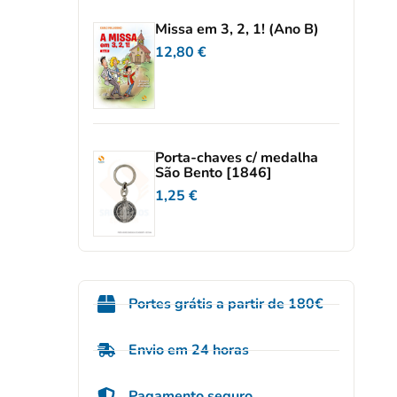
Missa em 3, 2, 1! (Ano B)
12,80
€
Porta-chaves c/ medalha
São Bento [1846]
1,25
€
Portes grátis a partir de 180€
Envio em 24 horas
Pagamento seguro