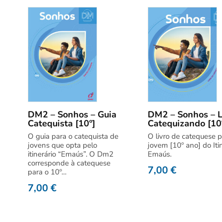
DM2 – Sonhos – Guia
DM2 – Sonhos – L
Catequista [10º]
Catequizando [10
O guia para o catequista de
O livro de catequese p
jovens que opta pelo
jovem [10º ano] do Iti
itinerário “Emaús”. O Dm2
Emaús.
corresponde à catequese
7,00
€
para o 10º…
7,00
€