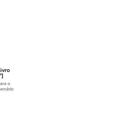
ivro
º]
ara o
nenário