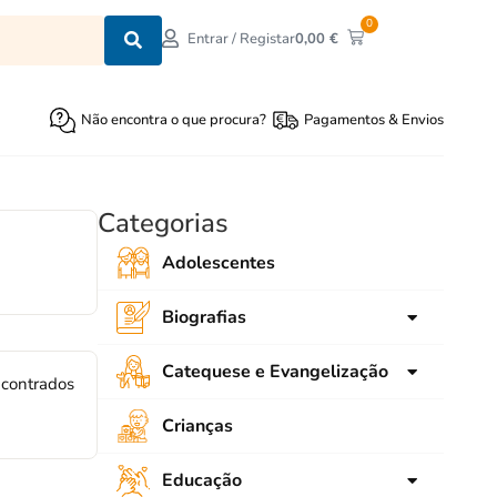
0
0,00
€
Entrar / Registar
Não encontra o que procura?
Pagamentos & Envios
Categorias
Adolescentes
Biografias
para crianças
Catequese e Evangelização
ncontrados
para Jovens
Ligações
Crianças
Adultos
SNEC
Educação
Emaús